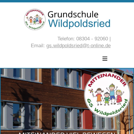
Telefon: 08304 - 92060 |
Email:
gs.wildpoldsried@t-online.de
≡