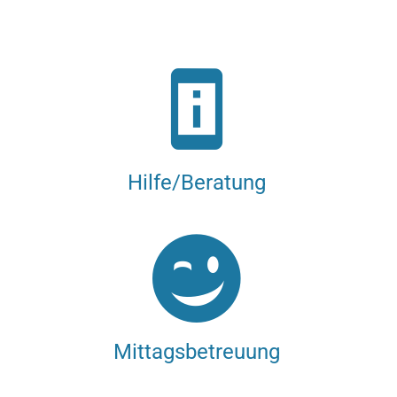
perm_device_information
Hilfe/Beratung
Mittagsbetreuung